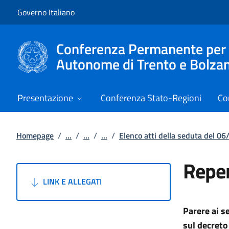
Vai al contenuto
Vai alla navigazione del sito
Governo Italiano
Conferenza Permanente per i r
Autonome di Trento e Bolza
Presentazione
Conferenza Stato-Regioni
Co
Homepage
/
...
/
...
/
...
/
Elenco atti della seduta del 0
Reper
LINK E ALLEGATI
Parere ai s
sul decreto 