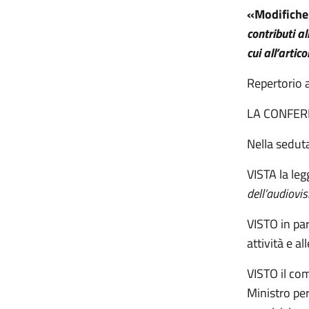
«Modifiche 
contributi a
cui all’arti
Repertori
LA CONFER
Nella sedut
VISTA la le
dell’audiovis
VISTO in par
attività e a
VISTO il com
Ministro per 