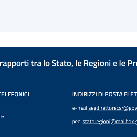
apporti tra lo Stato, le Regioni e le 
TELEFONICI
INDIRIZZI DI POSTA EL
e-mail
segdirettorecsr@gov
16
pec
statoregioni@mailbox.g