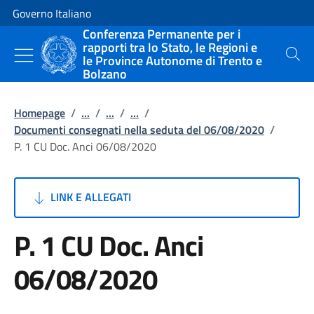
Vai al contenuto
Vai alla navigazione del sito
Governo Italiano
Conferenza Permanente per i
rapporti tra lo Stato, le Regioni e
le Province Autonome di Trento e
Cerca
Bolzano
Homepage
/
...
/
...
/
...
/
Documenti consegnati nella seduta del 06/08/2020
/
P. 1 CU Doc. Anci 06/08/2020
LINK E ALLEGATI
P. 1 CU Doc. Anci
06/08/2020