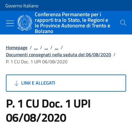
Vai al contenuto
Vai alla navigazione del sito
Governo Italiano
Conferenza Permanente per i
rapporti tra lo Stato, le Regioni e
le Province Autonome di Trento e
Cerca
Bolzano
Homepage
/
...
/
...
/
...
/
Documenti consegnati nella seduta del 06/08/2020
/
P. 1 CU Doc. 1 UPI 06/08/2020
LINK E ALLEGATI
P. 1 CU Doc. 1 UPI
06/08/2020