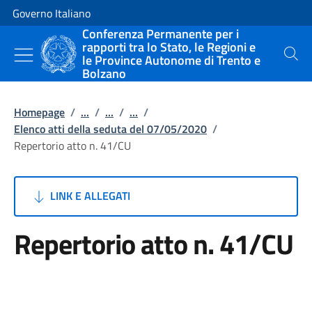
Vai al contenuto
Vai alla navigazione del sito
Governo Italiano
Conferenza Permanente per i
rapporti tra lo Stato, le Regioni e
le Province Autonome di Trento e
Cerca
Bolzano
Homepage
/
...
/
...
/
...
/
Elenco atti della seduta del 07/05/2020
/
Repertorio atto n. 41/CU
LINK E ALLEGATI
Repertorio atto n. 41/CU