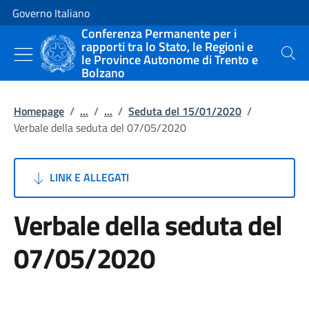
Vai al contenuto
Vai alla navigazione del sito
Governo Italiano
Conferenza Permanente per i
rapporti tra lo Stato, le Regioni e
le Province Autonome di Trento e
Cerca
Bolzano
Homepage
/
...
/
...
/
Seduta del 15/01/2020
/
Verbale della seduta del 07/05/2020
LINK E ALLEGATI
Verbale della seduta del
07/05/2020