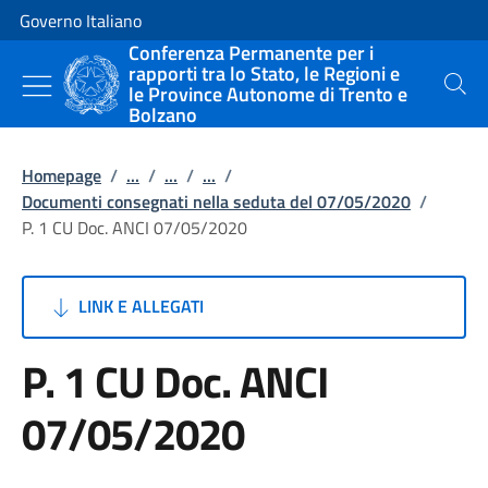
Vai al contenuto
Vai alla navigazione del sito
Governo Italiano
Conferenza Permanente per i
rapporti tra lo Stato, le Regioni e
le Province Autonome di Trento e
Cerca
Bolzano
Homepage
/
...
/
...
/
...
/
Documenti consegnati nella seduta del 07/05/2020
/
P. 1 CU Doc. ANCI 07/05/2020
LINK E ALLEGATI
P. 1 CU Doc. ANCI
07/05/2020