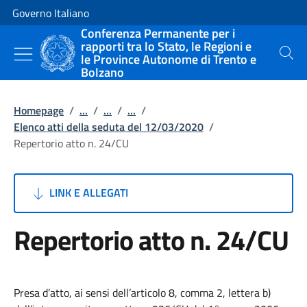
Vai al contenuto
Vai alla navigazione del sito
Governo Italiano
Conferenza Permanente per i
rapporti tra lo Stato, le Regioni e
le Province Autonome di Trento e
Cerca
Bolzano
Homepage
/
...
/
...
/
...
/
Elenco atti della seduta del 12/03/2020
/
Repertorio atto n. 24/CU
LINK E ALLEGATI
Repertorio atto n. 24/CU
Presa d’atto, ai sensi dell’articolo 8, comma 2, lettera b)