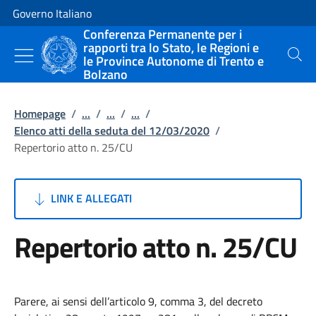
Vai al contenuto
Vai alla navigazione del sito
Governo Italiano
Conferenza Permanente per i
rapporti tra lo Stato, le Regioni e
le Province Autonome di Trento e
Cerca
Bolzano
Homepage
/
...
/
...
/
...
/
Elenco atti della seduta del 12/03/2020
/
Repertorio atto n. 25/CU
LINK E ALLEGATI
Repertorio atto n. 25/CU
Parere, ai sensi dell’articolo 9, comma 3, del decreto