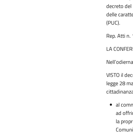
decreto del 
delle caratte
(PUC).
Rep. Att
LA CONFER
Nell’odiern
VISTO il dec
legge 28 mar
cittadinanza 
al comm
ad offri
la propr
Comuni, 