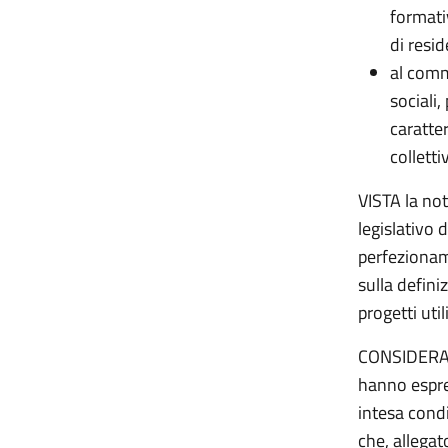
formati
di resi
al comm
sociali,
caratter
collettiv
VISTA la not
legislativo d
perfezionam
sulla defini
progetti utili
CONSIDERATO
hanno espre
intesa cond
che, allegat