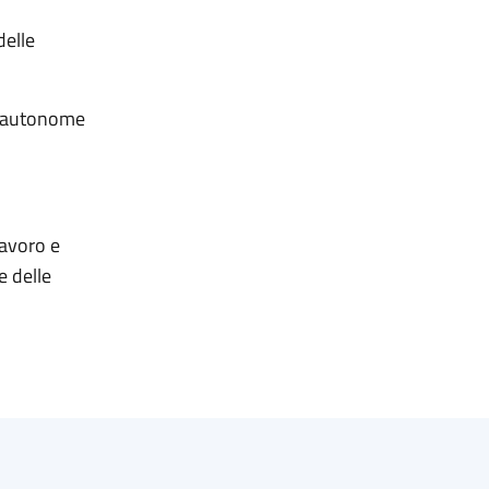
delle
ce autonome
lavoro e
e delle