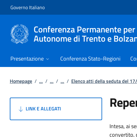
Vai al contenuto
Vai alla navigazione del sito
Governo Italiano
Conferenza Permanente per i r
Autonome di Trento e Bolza
Presentazione
Conferenza Stato-Regioni
Co
Homepage
/
...
/
...
/
...
/
Elenco atti della seduta del 1
Reper
LINK E ALLEGATI
Intesa, ai s
convertito, 