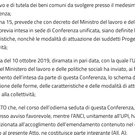
vo e di tutela dei beni comuni da svolgere presso il mede
denza;
a 15, prevede che con decreto del Ministro del lavoro e dell
 previa intesa in sede di Conferenza unificata, siano definite 
istiche, nonché le modalità di attuazione dei suddetti Progett
ità;
a del 10 ottobre 2019, diramata in pari data, con la quale l’U
el Ministero del lavoro e delle politiche sociali ha inviato, ai f
ento dell’intesa da parte di questa Conferenza, lo schema d
zione delle forme, delle caratteristiche e delle modalità di at
 alla collettività;
 che, nel corso dell’odierna seduta di questa Conferenza, 
sso avviso favorevole, mentre l’ANCI, unitamente all’UPI, 
izionata all’accoglimento dell’emendamento contenuto ne
o al presente Atto, ne costituisce parte integrante (All. A);