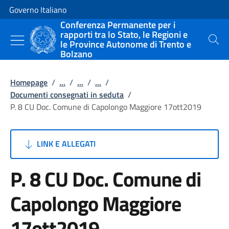
Vai al contenuto
Vai alla navigazione del sito
Governo Italiano
Conferenza Permanente per i
rapporti tra lo Stato, le Regioni e
le Province Autonome di Trento e
Cerca
Bolzano
Homepage
/
...
/
...
/
...
/
Documenti consegnati in seduta
/
P. 8 CU Doc. Comune di Capolongo Maggiore 17ott2019
LINK E ALLEGATI
P. 8 CU Doc. Comune di
Capolongo Maggiore
17ott2019