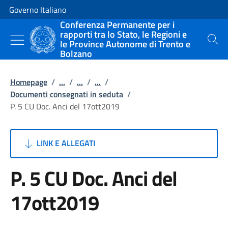
Vai al contenuto
Vai alla navigazione del sito
Governo Italiano
Conferenza Permanente per i
rapporti tra lo Stato, le Regioni e
le Province Autonome di Trento e
Cerca
Bolzano
Homepage
/
...
/
...
/
...
/
Documenti consegnati in seduta
/
P. 5 CU Doc. Anci del 17ott2019
LINK E ALLEGATI
P. 5 CU Doc. Anci del
17ott2019