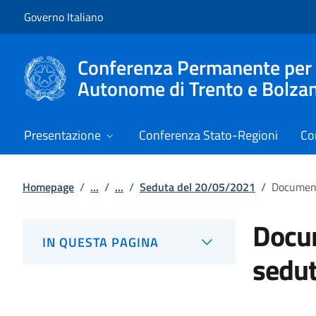
Vai al contenuto
Vai alla navigazione del sito
Governo Italiano
Conferenza Permanente per i r
Autonome di Trento e Bolza
Presentazione
Conferenza Stato-Regioni
Co
Homepage
/
...
/
...
/
Seduta del 20/05/2021
/
Document
Docum
IN QUESTA PAGINA
sedu