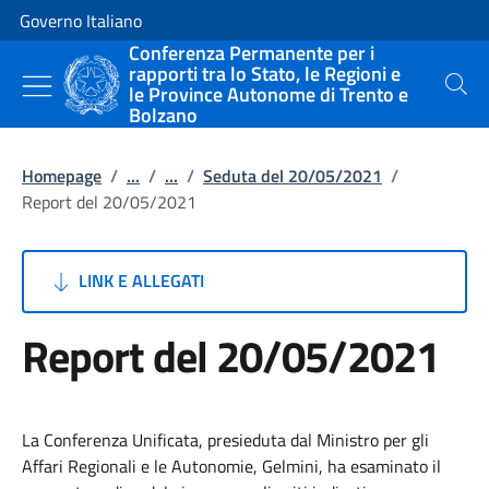
Vai al contenuto
Vai alla navigazione del sito
Governo Italiano
Conferenza Permanente per i
rapporti tra lo Stato, le Regioni e
le Province Autonome di Trento e
Cerca
Bolzano
Homepage
/
...
/
...
/
Seduta del 20/05/2021
/
Report del 20/05/2021
LINK E ALLEGATI
Report del 20/05/2021
La Conferenza Unificata, presieduta dal Ministro per gli
Affari Regionali e le Autonomie, Gelmini, ha esaminato il