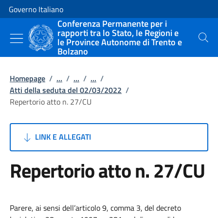
Vai al contenuto
Vai alla navigazione del sito
Governo Italiano
Conferenza Permanente per i
rapporti tra lo Stato, le Regioni e
le Province Autonome di Trento e
Cerca
Bolzano
Homepage
/
...
/
...
/
...
/
Atti della seduta del 02/03/2022
/
Repertorio atto n. 27/CU
LINK E ALLEGATI
Repertorio atto n. 27/CU
Parere, ai sensi dell’articolo 9, comma 3, del decreto