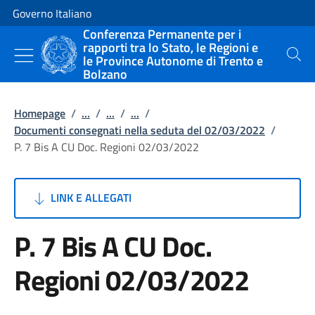
Vai al contenuto
Vai alla navigazione del sito
Governo Italiano
Conferenza Permanente per i
rapporti tra lo Stato, le Regioni e
le Province Autonome di Trento e
Cerca
Bolzano
Homepage
/
...
/
...
/
...
/
Documenti consegnati nella seduta del 02/03/2022
/
P. 7 Bis A CU Doc. Regioni 02/03/2022
LINK E ALLEGATI
P. 7 Bis A CU Doc.
Regioni 02/03/2022