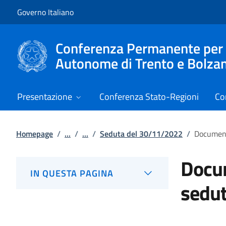
Vai al contenuto
Vai alla navigazione del sito
Governo Italiano
Conferenza Permanente per i r
Autonome di Trento e Bolza
Presentazione
Conferenza Stato-Regioni
Co
Homepage
/
...
/
...
/
Seduta del 30/11/2022
/
Document
Docum
IN QUESTA PAGINA
sedu