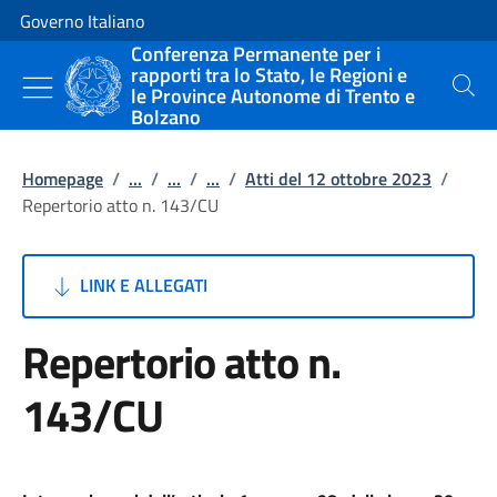
Vai al contenuto
Vai alla navigazione del sito
Governo Italiano
Conferenza Permanente per i
rapporti tra lo Stato, le Regioni e
le Province Autonome di Trento e
Cerca
Bolzano
Homepage
/
...
/
...
/
...
/
Atti del 12 ottobre 2023
/
Repertorio atto n. 143/CU
LINK E ALLEGATI
Repertorio atto n.
143/CU