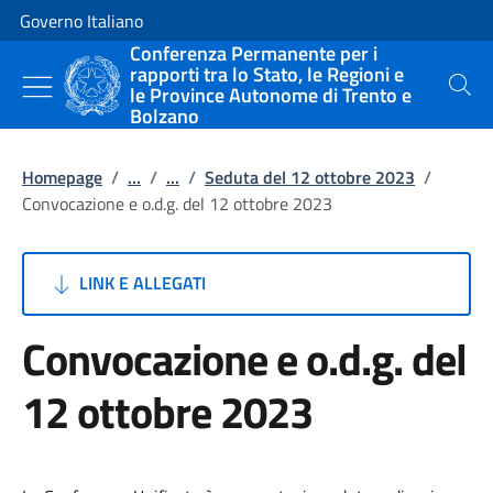
Vai al contenuto
Vai alla navigazione del sito
Governo Italiano
Conferenza Permanente per i
rapporti tra lo Stato, le Regioni e
le Province Autonome di Trento e
Cerca
Bolzano
Homepage
/
...
/
...
/
Seduta del 12 ottobre 2023
/
Convocazione e o.d.g. del 12 ottobre 2023
LINK E ALLEGATI
Convocazione e o.d.g. del
12 ottobre 2023