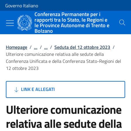
Vai al contenuto
Vai alla navigazione del sito
Governo Italiano
Conferenza Permanente per i
rapporti tra lo Stato, le Regioni e
le Province Autonome di Trento e
Cerca
Bolzano
Homepage
/
...
/
...
/
Seduta del 12 ottobre 2023
/
Ulteriore comunicazione relativa alle sedute della
Conferenza Unificata e della Conferenza Stato-Regioni del
12 ottobre 2023
LINK E ALLEGATI
Ulteriore comunicazione
relativa alle sedute della