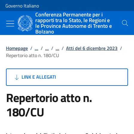
Vai al contenuto
Vai alla navigazione del sito
Governo Italiano
Conferenza Permanente per i
rapporti tra lo Stato, le Regioni e
le Province Autonome di Trento e
Cerca
Bolzano
Homepage
/
...
/
...
/
...
/
Atti del 6 dicembre 2023
/
Repertorio atto n. 180/CU
LINK E ALLEGATI
Repertorio atto n.
180/CU