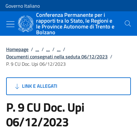
Vai al contenuto
Vai alla navigazione del sito
Governo Italiano
Conferenza Permanente per i
rapporti tra lo Stato, le Regioni e
le Province Autonome di Trento e
Cerca
Bolzano
Homepage
/
...
/
...
/
...
/
Documenti consegnati nella seduta 06/12/2023
/
P. 9 CU Doc. Upi 06/12/2023
LINK E ALLEGATI
P. 9 CU Doc. Upi
06/12/2023