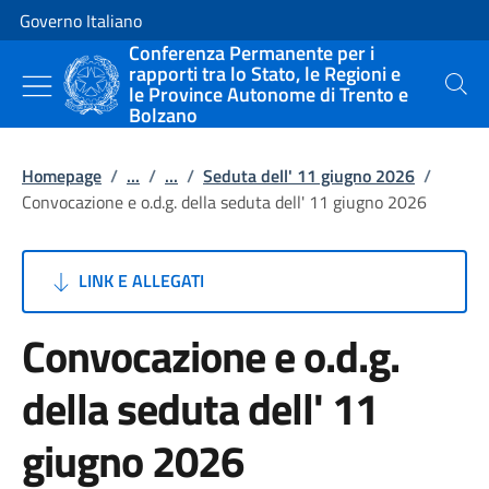
Vai al contenuto
Vai alla navigazione del sito
Governo Italiano
Conferenza Permanente per i
rapporti tra lo Stato, le Regioni e
le Province Autonome di Trento e
Cerca
Bolzano
Homepage
/
...
/
...
/
Seduta dell' 11 giugno 2026
/
Convocazione e o.d.g. della seduta dell' 11 giugno 2026
LINK E ALLEGATI
Convocazione e o.d.g.
della seduta dell' 11
giugno 2026