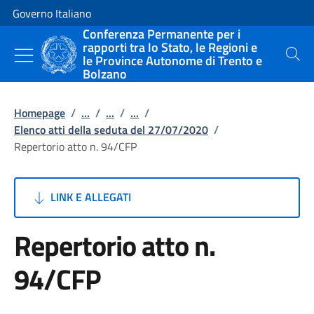
Vai al contenuto
Vai alla navigazione del sito
Governo Italiano
Conferenza Permanente per i
rapporti tra lo Stato, le Regioni e
le Province Autonome di Trento e
Cerca
Bolzano
Homepage
/
...
/
...
/
...
/
Elenco atti della seduta del 27/07/2020
/
Repertorio atto n. 94/CFP
LINK E ALLEGATI
Repertorio atto n.
94/CFP