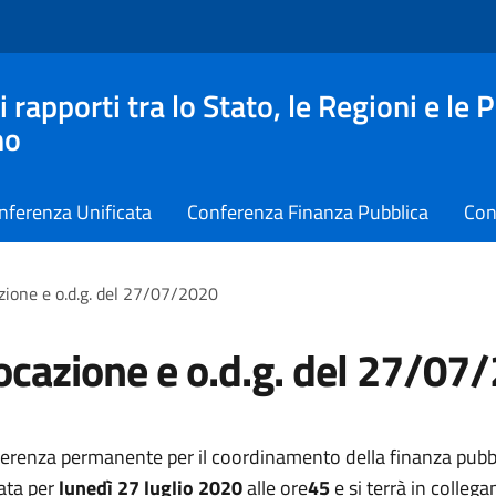
apporti tra lo Stato, le Regioni e le 
no
nferenza Unificata
Conferenza Finanza Pubblica
Con
ione e o.d.g. del 27/07/2020
cazione e o.d.g. del 27/07
erenza permanente per il coordinamento della finanza pubb
ata per
lunedì 27 luglio 2020
alle ore
45
e si terrà in colle