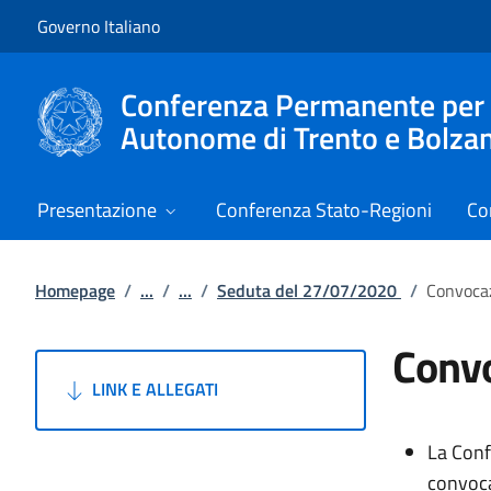
Vai al contenuto
Vai alla navigazione del sito
Governo Italiano
Conferenza Permanente per i r
Autonome di Trento e Bolza
Presentazione
Conferenza Stato-Regioni
Co
Homepage
/
...
/
...
/
Seduta del 27/07/2020
/
Convocaz
Convo
LINK E ALLEGATI
La Conf
convoc