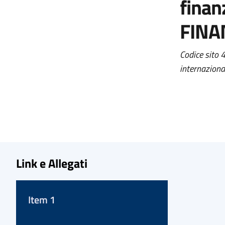
finan
FINA
Codice sito 
internaziona
Link e Allegati
Item 1