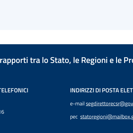
apporti tra lo Stato, le Regioni e le 
TELEFONICI
INDIRIZZI DI POSTA EL
e-mail
segdirettorecsr@gov
16
pec
statoregioni@mailbox.g