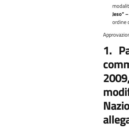
modalit
Jeso”
–
ordine 
Approvazion
1. Par
comma
2009,
modif
Nazio
alleg