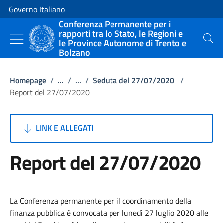
Vai al contenuto
Vai alla navigazione del sito
Governo Italiano
Conferenza Permanente per i
rapporti tra lo Stato, le Regioni e
le Province Autonome di Trento e
Cerca
Bolzano
Homepage
/
...
/
...
/
Seduta del 27/07/2020
/
Report del 27/07/2020
LINK E ALLEGATI
Report del 27/07/2020
La Conferenza permanente per il coordinamento della
finanza pubblica è convocata per lunedì 27 luglio 2020 alle