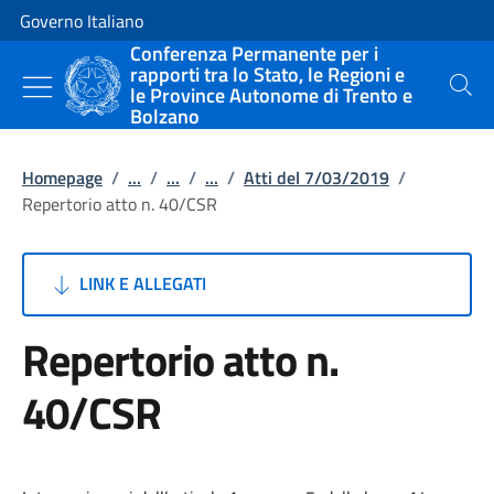
Vai al contenuto
Vai alla navigazione del sito
Governo Italiano
Conferenza Permanente per i
rapporti tra lo Stato, le Regioni e
le Province Autonome di Trento e
Cerca
Bolzano
Homepage
/
...
/
...
/
...
/
Atti del 7/03/2019
/
Repertorio atto n. 40/CSR
LINK E ALLEGATI
Repertorio atto n.
40/CSR