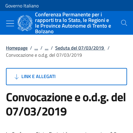
Vai al contenuto
Vai alla navigazione del sito
Governo Italiano
Conferenza Permanente per i
rapporti tra lo Stato, le Regioni e
le Province Autonome di Trento e
Cerca
Bolzano
Homepage
/
...
/
...
/
Seduta del 07/03/2019
/
Convocazione e o.d.g. del 07/03/2019
LINK E ALLEGATI
Convocazione e o.d.g. del
07/03/2019