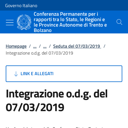
Vai al contenuto
Vai alla navigazione del sito
Governo Italiano
Conferenza Permanente per i
rapporti tra lo Stato, le Regioni e
le Province Autonome di Trento e
Cerca
Bolzano
Homepage
/
...
/
...
/
Seduta del 07/03/2019
/
Integrazione o.d.g. del 07/03/2019
LINK E ALLEGATI
Integrazione o.d.g. del
07/03/2019