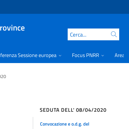
Province
Cerca
ferenza Sessione europea
Focus PNRR
Area r
2020
'
SEDUTA DELL' 08/04/2020
Convocazione e o.d.g. del