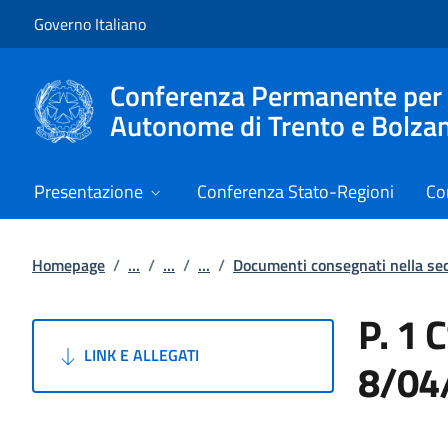
Vai al contenuto
Vai alla navigazione del sito
Governo Italiano
Conferenza Permanente per i r
Autonome di Trento e Bolza
Presentazione
Conferenza Stato-Regioni
Co
Homepage
/
...
/
...
/
...
/
Documenti consegnati nella se
P. 1 
LINK E ALLEGATI
8/04