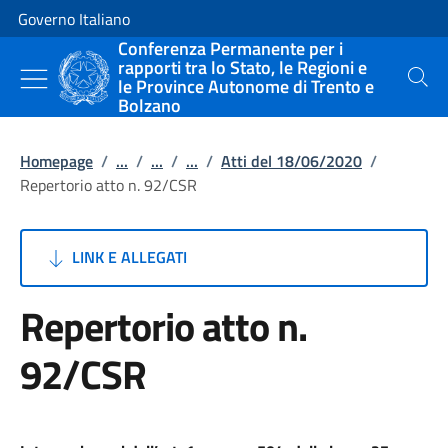
Vai al contenuto
Vai alla navigazione del sito
Governo Italiano
Conferenza Permanente per i
rapporti tra lo Stato, le Regioni e
le Province Autonome di Trento e
Cerca
Bolzano
Homepage
/
...
/
...
/
...
/
Atti del 18/06/2020
/
Repertorio atto n. 92/CSR
LINK E ALLEGATI
Repertorio atto n.
92/CSR