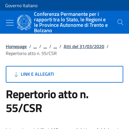
Vai al contenuto
Vai alla navigazione del sito
Governo Italiano
Conferenza Permanente per i
rapporti tra lo Stato, le Regioni e
le Province Autonome di Trento e
Cerca
Bolzano
Homepage
/
...
/
...
/
...
/
Atti del 31/03/2020
/
Repertorio atto n. 55/CSR
LINK E ALLEGATI
Repertorio atto n.
55/CSR