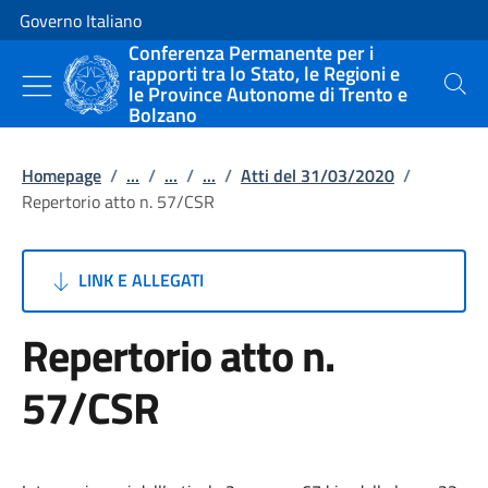
Vai al contenuto
Vai alla navigazione del sito
Governo Italiano
Conferenza Permanente per i
rapporti tra lo Stato, le Regioni e
le Province Autonome di Trento e
Cerca
Bolzano
Homepage
/
...
/
...
/
...
/
Atti del 31/03/2020
/
Repertorio atto n. 57/CSR
LINK E ALLEGATI
Repertorio atto n.
57/CSR