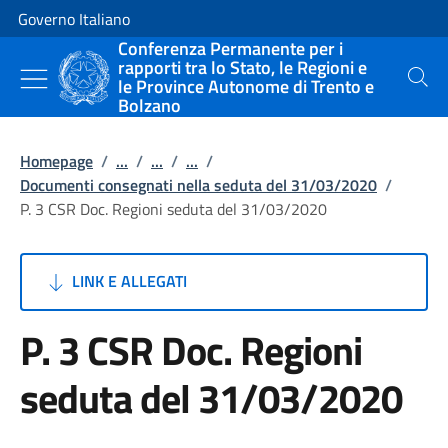
Vai al contenuto
Vai alla navigazione del sito
Governo Italiano
Conferenza Permanente per i
rapporti tra lo Stato, le Regioni e
le Province Autonome di Trento e
Cerca
Bolzano
Homepage
/
...
/
...
/
...
/
Documenti consegnati nella seduta del 31/03/2020
/
P. 3 CSR Doc. Regioni seduta del 31/03/2020
LINK E ALLEGATI
P. 3 CSR Doc. Regioni
seduta del 31/03/2020