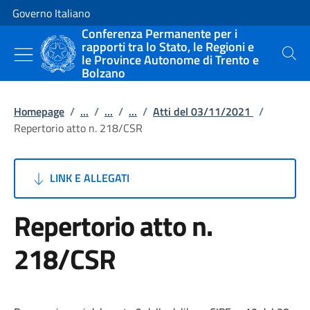
Vai al contenuto
Vai alla navigazione del sito
Governo Italiano
Conferenza Permanente per i
rapporti tra lo Stato, le Regioni e
le Province Autonome di Trento e
Cerca
Bolzano
Homepage
/
...
/
...
/
...
/
Atti del 03/11/2021
/
Repertorio atto n. 218/CSR
LINK E ALLEGATI
Repertorio atto n.
218/CSR