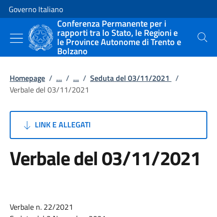
Vai al contenuto
Vai alla navigazione del sito
Governo Italiano
Conferenza Permanente per i
rapporti tra lo Stato, le Regioni e
le Province Autonome di Trento e
Cerca
Bolzano
Homepage
/
...
/
...
/
Seduta del 03/11/2021
/
Verbale del 03/11/2021
LINK E ALLEGATI
Verbale del 03/11/2021
Verbale n. 22/2021