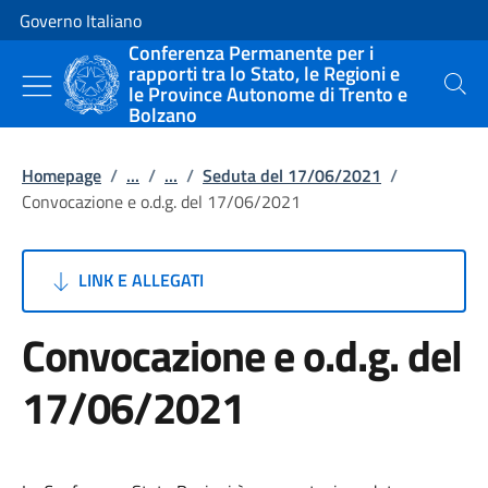
Vai al contenuto
Vai alla navigazione del sito
Governo Italiano
Conferenza Permanente per i
rapporti tra lo Stato, le Regioni e
le Province Autonome di Trento e
Cerca
Bolzano
Homepage
/
...
/
...
/
Seduta del 17/06/2021
/
Convocazione e o.d.g. del 17/06/2021
LINK E ALLEGATI
Convocazione e o.d.g. del
17/06/2021