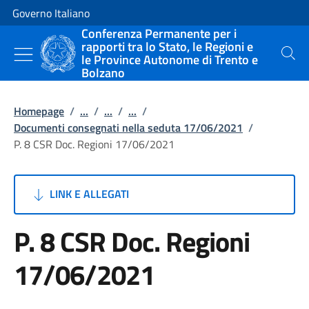
Vai al contenuto
Vai alla navigazione del sito
Governo Italiano
Conferenza Permanente per i
rapporti tra lo Stato, le Regioni e
le Province Autonome di Trento e
Cerca
Bolzano
Homepage
/
...
/
...
/
...
/
Documenti consegnati nella seduta 17/06/2021
/
P. 8 CSR Doc. Regioni 17/06/2021
LINK E ALLEGATI
P. 8 CSR Doc. Regioni
17/06/2021