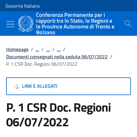
Vai al contenuto
Vai alla navigazione del sito
Governo Italiano
Conferenza Permanente per i
rapporti tra lo Stato, le Regioni e
le Province Autonome di Trento e
Cerca
Bolzano
Homepage
/
...
/
...
/
...
/
Documenti consegnati nella seduta 06/07/2022
/
P. 1 CSR Doc. Regioni 06/07/2022
LINK E ALLEGATI
P. 1 CSR Doc. Regioni
06/07/2022