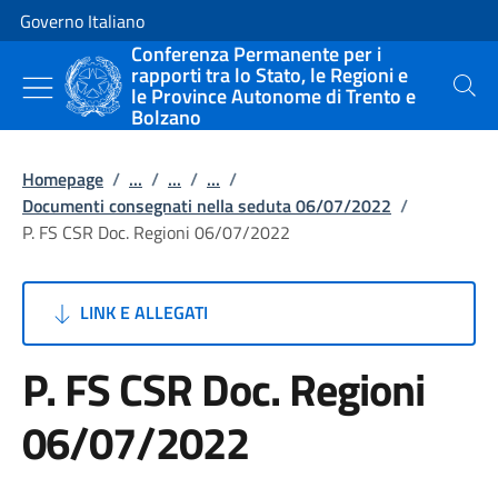
Vai al contenuto
Vai alla navigazione del sito
Governo Italiano
Conferenza Permanente per i
rapporti tra lo Stato, le Regioni e
le Province Autonome di Trento e
Cerca
Bolzano
Homepage
/
...
/
...
/
...
/
Documenti consegnati nella seduta 06/07/2022
/
P. FS CSR Doc. Regioni 06/07/2022
LINK E ALLEGATI
P. FS CSR Doc. Regioni
06/07/2022