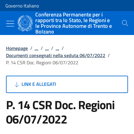
Vai al contenuto
Vai alla navigazione del sito
Governo Italiano
Conferenza Permanente per i
rapporti tra lo Stato, le Regioni e
le Province Autonome di Trento e
Cerca
Bolzano
Homepage
/
...
/
...
/
...
/
Documenti consegnati nella seduta 06/07/2022
/
P. 14 CSR Doc. Regioni 06/07/2022
LINK E ALLEGATI
P. 14 CSR Doc. Regioni
06/07/2022