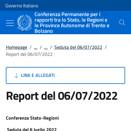
Vai al contenuto
Vai alla navigazione del sito
Governo Italiano
Conferenza Permanente per i
rapporti tra lo Stato, le Regioni e
le Province Autonome di Trento e
Cerca
Bolzano
Homepage
/
...
/
...
/
Seduta del 06/07/2022
/
Report del 06/07/2022
LINK E ALLEGATI
Report del 06/07/2022
Conferenza Stato-Regioni
Seduta del 6 luglio 2022