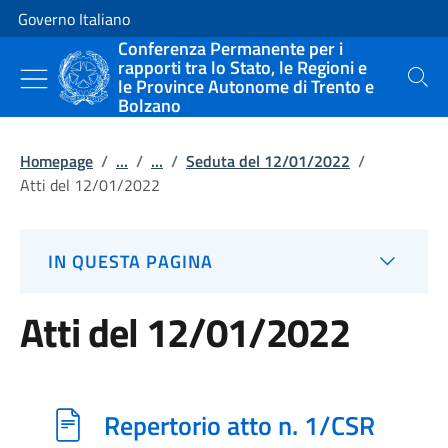
Vai al contenuto
Vai alla navigazione del sito
Governo Italiano
Conferenza Permanente per i
rapporti tra lo Stato, le Regioni e
le Province Autonome di Trento e
Cerca
Bolzano
Homepage
/
...
/
...
/
Seduta del 12/01/2022
/
Atti del 12/01/2022
IN QUESTA PAGINA
Atti del 12/01/2022
Repertorio atto n. 1/CSR