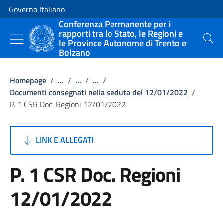
Vai al contenuto
Vai alla navigazione del sito
Governo Italiano
Conferenza Permanente per i
rapporti tra lo Stato, le Regioni e
le Province Autonome di Trento e
Cerca
Bolzano
Homepage
/
...
/
...
/
...
/
Documenti consegnati nella seduta del 12/01/2022
/
P. 1 CSR Doc. Regioni 12/01/2022
LINK E ALLEGATI
P. 1 CSR Doc. Regioni
12/01/2022