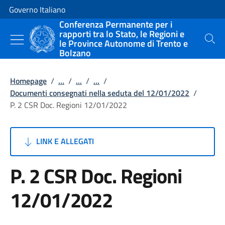
Vai al contenuto
Vai alla navigazione del sito
Governo Italiano
Conferenza Permanente per i
rapporti tra lo Stato, le Regioni e
le Province Autonome di Trento e
Cerca
Bolzano
Homepage
/
...
/
...
/
...
/
Documenti consegnati nella seduta del 12/01/2022
/
P. 2 CSR Doc. Regioni 12/01/2022
LINK E ALLEGATI
P. 2 CSR Doc. Regioni
12/01/2022