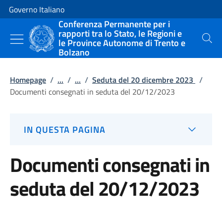
Vai al contenuto
Vai alla navigazione del sito
Governo Italiano
Conferenza Permanente per i
rapporti tra lo Stato, le Regioni e
le Province Autonome di Trento e
Cerca
Bolzano
Homepage
/
...
/
...
/
Seduta del 20 dicembre 2023
/
Documenti consegnati in seduta del 20/12/2023
IN QUESTA PAGINA
Documenti consegnati in
seduta del 20/12/2023