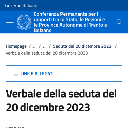
Vai al contenuto
Vai alla navigazione del sito
Governo Italiano
Conferenza Permanente per i
rapporti tra lo Stato, le Regioni e
le Province Autonome di Trento e
Cerca
Bolzano
Homepage
/
...
/
...
/
Seduta del 20 dicembre 2023
/
Verbale della seduta del 20 dicembre 2023
LINK E ALLEGATI
Verbale della seduta del
20 dicembre 2023