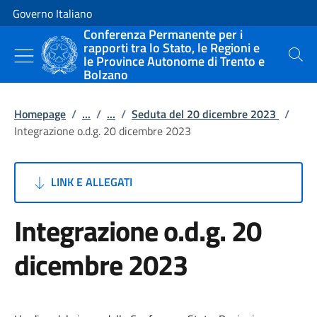
Vai al contenuto
Vai alla navigazione del sito
Governo Italiano
Conferenza Permanente per i
rapporti tra lo Stato, le Regioni e
le Province Autonome di Trento e
Cerca
Bolzano
Homepage
/
...
/
...
/
Seduta del 20 dicembre 2023
/
Integrazione o.d.g. 20 dicembre 2023
LINK E ALLEGATI
Integrazione o.d.g. 20
dicembre 2023