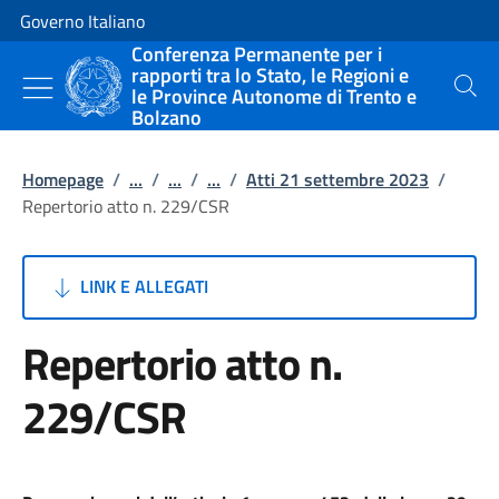
Vai al contenuto
Vai alla navigazione del sito
Governo Italiano
Conferenza Permanente per i
rapporti tra lo Stato, le Regioni e
le Province Autonome di Trento e
Cerca
Bolzano
Homepage
/
...
/
...
/
...
/
Atti 21 settembre 2023
/
Repertorio atto n. 229/CSR
LINK E ALLEGATI
Repertorio atto n.
229/CSR