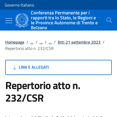
Vai al contenuto
Vai alla navigazione del sito
Governo Italiano
Conferenza Permanente per i
rapporti tra lo Stato, le Regioni e
le Province Autonome di Trento e
Cerca
Bolzano
Homepage
/
...
/
...
/
...
/
Atti 21 settembre 2023
/
Repertorio atto n. 232/CSR
LINK E ALLEGATI
Repertorio atto n.
232/CSR