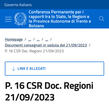
Vai al contenuto
Vai alla navigazione del sito
Governo Italiano
Conferenza Permanente per i
rapporti tra lo Stato, le Regioni e
le Province Autonome di Trento e
Cerca
Bolzano
Homepage
/
...
/
...
/
...
/
Documenti consegnati in seduta del 21/09/2023
/
P. 16 CSR Doc. Regioni 21/09/2023
LINK E ALLEGATI
P. 16 CSR Doc. Regioni
21/09/2023